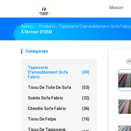
Maison
Aperçu
Produits
Tapisserie D'ameublement Sofa Fabri
À Moteur D'OEM
Catégories
Tapisserie
D'ameublement Sofa
(49)
Fabric
Tissu De Toile De Sofa
(53)
Suède Sofa Fabric
(32)
Chenille Sofa Fabric
(36)
Tissu De Felpa
(16)
Tissu De Tapisserie