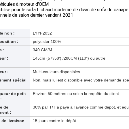
éhicules à moteur d'OEM
utilisé pour le sofa L chaud moderne de divan de sofa de canap
nnels de salon dernier vendant 2021
le non :
LYYF2032
osition :
polyester 100%
s :
340 GM/M
eur :
145cm (57'/58') /280CM (110") ou autre
eur :
Multi-couleurs disponibles
tement spécial
Non, mais lui est disponible avec votre demande spé
ueur de petit
Environ 50 mètres ou selon la requête du client
:
e de
30% par T/T a payé à l'avance comme dépôt, et équil
ment :
 de livraison
15 jours contre le dépôt