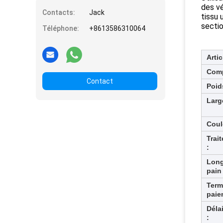
des v
Contacts:
Jack
tissu 
sectio
Téléphone:
+8613586310064
Artic
Comp
Contact
Poid
Larg
Coul
Trai
:
Long
pain 
Term
paie
Délai
: