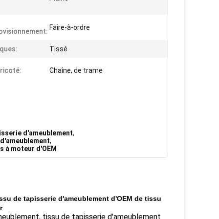
Faire-à-ordre
ovisionnement:
ques:
Tissé
ricoté:
Chaîne, de trame
apisserie d'ameublement
,
ie d'ameublement
,
es à moteur d'OEM
ssu de tapisserie d'ameublement d'OEM de tissu
r
d'ameublement, tissu de tapisserie d'ameublement