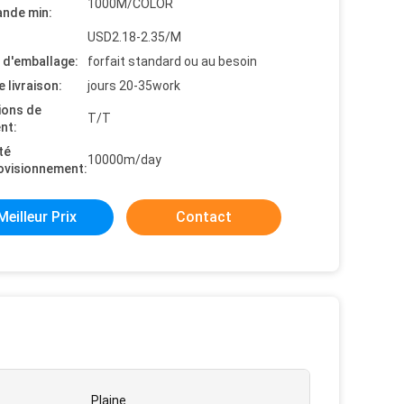
1000M/COLOR
nde min:
USD2.18-2.35/M
s d'emballage:
forfait standard ou au besoin
e livraison:
jours 20-35work
ions de
T/T
nt:
té
10000m/day
ovisionnement:
Meilleur Prix
Contact
Plaine