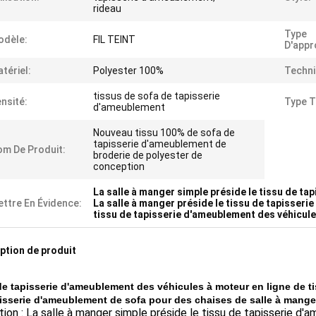
rideau
Type
odèle:
FIL TEINT
D'appr
tériel:
Polyester 100%
Techni
tissus de sofa de tapisserie
nsité:
Type T
d'ameublement
Nouveau tissu 100% de sofa de
tapisserie d'ameublement de
m De Produit:
broderie de polyester de
conception
La salle à manger simple préside le tissu de t
ttre En Évidence:
La salle à manger préside le tissu de tapisser
tissu de tapisserie d'ameublement des véhicul
ption de produit
de tapisserie d'ameublement des véhicules à moteur en ligne
de ti
isserie d'ameublement de sofa pour des chaises de salle à mange
ation : La salle à manger simple préside le tissu de tapisserie 