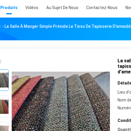
Produits
Vidéos
Au Sujet De Nous
Contactez-Nous
No
c
La Salle À Manger Simple Préside Le Tissu De Tapisserie D'ameub
La sal
tapiss
d'ame
Détails
Lieu d'o
Nom de
Numéro
Condit
Quanti