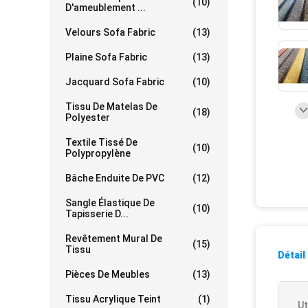
(10)
D'ameublement ...
Velours Sofa Fabric
(13)
Plaine Sofa Fabric
(13)
Jacquard Sofa Fabric
(10)
Tissu De Matelas De
(18)
Polyester
Textile Tissé De
(10)
Polypropylène
Bâche Enduite De PVC
(12)
Sangle Élastique De
(10)
Tapisserie D...
Revêtement Mural De
(15)
Tissu
Détail
Pièces De Meubles
(13)
Tissu Acrylique Teint
(1)
Ut