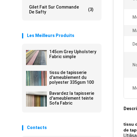
Gilet Fait Sur Commande
(3)
De Safty
M
Ma
Les Meilleurs Produits
De
145cm Grey Upholstery
Fabric simple
No
tissu de tapisserie
d'ameublement du
polyester 335gsm 100
Me
Bavardez la tapisserie
d'ameublement teinte
Sofa Fabric
Descri
tissu 
Contacts
de tap
Utilis