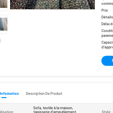
comma
Prix:
Détail
Délai d
Condit
paieme
Capaci
d'appr
 Infomation
Description De Produit
Sofa, textile à la maison,
ilisation:
tapisserie d'ameublement,
Style: