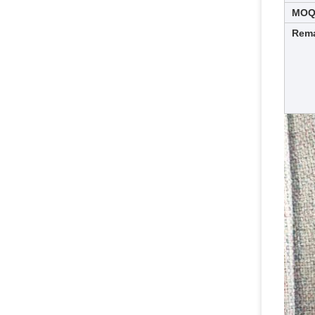
MOQ
Rema