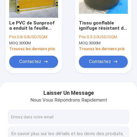
Au sujet de nous
Visite d'usine
Le PVC de Sunproof
Tissu gonflable
a enduit la feuille
ignifuge résistant de
Contrôle de qualité
automatique de
bateau de PVC de la
Prix:
0.8-3.0USD/SQM
Prix:
0.5-3.0USD/SQM
porte de tente de
bâche 610gsm de GV
MOQ:
3000M
MOQ:
3000M
camion de tissu de
Contactez-nous
bâche
Trouvez les derniers prix
Trouvez les derniers prix
Nouvelles
Contactez
Contactez
Demandez une citation
Laisser Un Message
Nous Vous Répondrons Rapidement
Tapisserie d'ameublement Sofa Fabric
tissu de toile de sofa
Suède Sofa Fabric