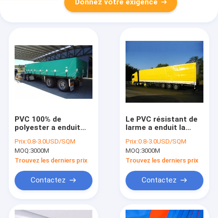
Donnez votre exigence
PVC 100% de
Le PVC résistant de
polyester a enduit
larme a enduit la
l'anti rouille de la
bâche, bâche
Prix:
0.8-3.0USD/SQM
Prix:
0.8-3.0USD/SQM
bâche 650gsm
résistante de camion
MOQ:
3000M
MOQ:
3000M
de 5m
Trouvez les derniers prix
Trouvez les derniers prix
Contactez
Contactez