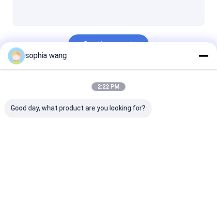
Chenille Sofa Fabric
Tissu de Felpa
Continuer
Tissu de tapisserie d'ameublement écologique
sophia wang
Velours Sofa Fabric
Nos Catégories
2:22 PM
Plaine Sofa Fabric
Good day, what product are you looking for?
Jacquard Sofa Fabric
tissu de matelas de polyester
Textile tissé de polypropylène
Tapisserie
tissu de toile de sofa
Suède Sofa Fa
Bâche enduite de PVC
d'ameublement Sofa
Fabric
Sangle élastique de tapisserie d'ameublement