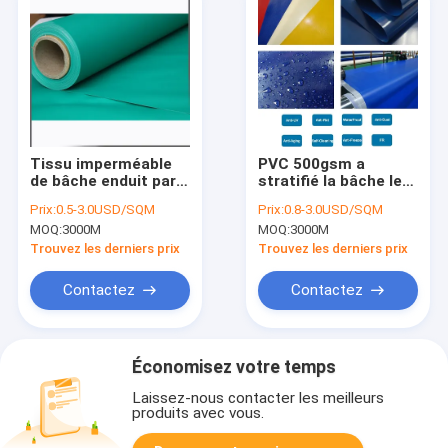
Tissu imperméable
PVC 500gsm a
de bâche enduit par
stratifié la bâche le
PVC, camping
PVC qu'imperméable
Prix:
0.5-3.0USD/SQM
Prix:
0.8-3.0USD/SQM
résistant au feu de
a enduit la bâche de
MOQ:
3000M
MOQ:
3000M
bâche de 5m
polyester
Trouvez les derniers prix
Trouvez les derniers prix
Contactez
Contactez
Économisez votre temps
Laissez-nous contacter les meilleurs
produits avec vous.