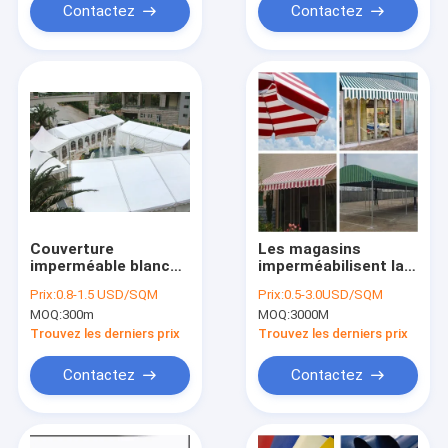
1.4m
Contactez
Contactez
Couverture
Les magasins
imperméable blanche
imperméabilisent la
de bâche de tente,
rayure de bâche de
Prix:
0.8-1.5 USD/SQM
Prix:
0.5-3.0USD/SQM
bâches résistantes
PVC ont enduit la
MOQ:
300m
MOQ:
3000M
de toit de 5m
bâche ignifuge
Trouvez les derniers prix
Trouvez les derniers prix
Contactez
Contactez