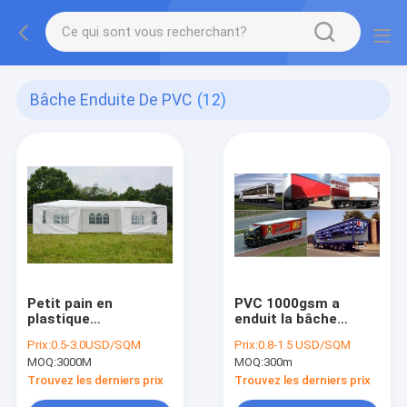
Bâche Enduite De PVC
(12)
Petit pain en
PVC 1000gsm a
plastique
enduit la bâche
transparent de
enduite de couteau
Prix:
0.5-3.0USD/SQM
Prix:
0.8-1.5 USD/SQM
feuille du petit pain
de PVC de remorque
MOQ:
3000M
MOQ:
300m
de film de PVC
de bâche
d'espace libre de
Trouvez les derniers prix
Trouvez les derniers prix
Windows de tente