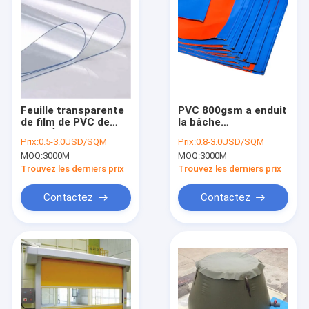
Feuille transparente
PVC 800gsm a enduit
de film de PVC de
la bâche
PORTÉE pour le
imperméable bleue
Prix:
0.5-3.0USD/SQM
Prix:
0.8-3.0USD/SQM
Tableau de camions
de couverture de
MOQ:
3000M
MOQ:
3000M
couvrant des sacs
camion de bâche
Trouvez les derniers prix
Trouvez les derniers prix
Contactez
Contactez
Maison
Produits
Vidéos