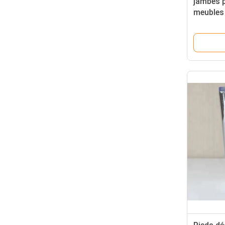
jambes p
meubles
réglable
inoxyda