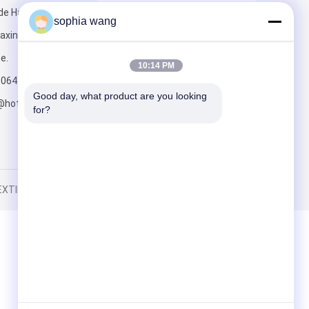
 de Haining,
Envoyez
sophia wang
axing,
e.
10:14 PM
0064
Good day, what product are you looking 
@hotmail.com
for?
TILE CO,.LTD. All Rights Reserved.