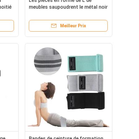
r
Les pièces en forme de L de
moitié
meubles saupoudrent le métal noir
es de
de pulvérisation Sofa Legs de
170mm
Meilleur Prix
nge
Bandes de ceinture de formation