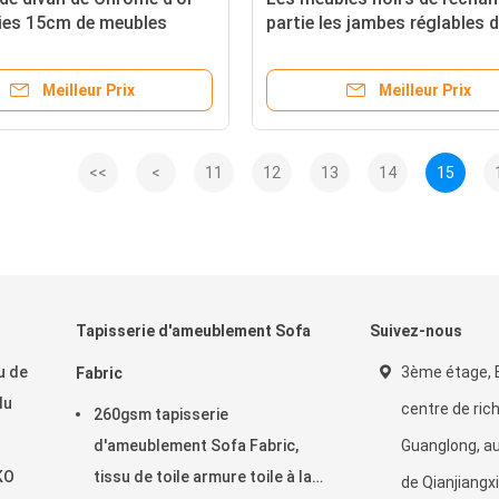
ties 15cm de meubles
partie les jambes réglables 
ble de bureaux
Tableau en métal de 4,5 pou
Meilleur Prix
Meilleur Prix
<<
<
11
12
13
14
15
Tapisserie d'ameublement Sofa
Suivez-nous
u de
3ème étage, B
Fabric
du
centre de ric
260gsm tapisserie
d'ameublement Sofa Fabric,
Guanglong, au
EKO
tissu de toile armure toile à la
de Qianjiangxi