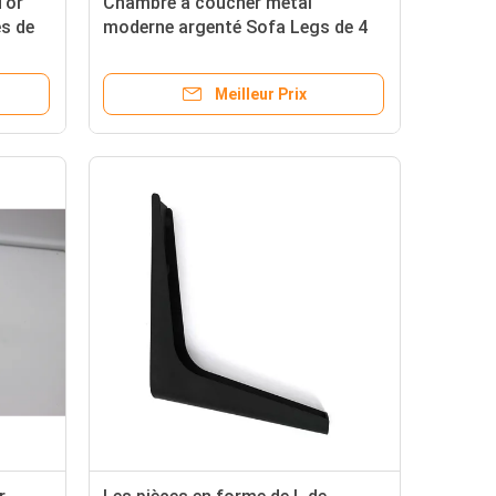
'or
Chambre à coucher métal
s de
moderne argenté Sofa Legs de 4
de pouce de Chrome jambes de
meubles
Meilleur Prix