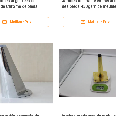
olies argentées de
Jambes de chaise en métal d
 de Chrome de pieds
des pieds 430gsm de meuble
s de Cabinet d'acier
fonte de cuisine
ble de 300mm
Meilleur Prix
Meilleur Prix