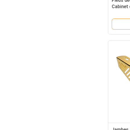
Pieds dé
Cabinet 
rechange
15cm
Jambes 