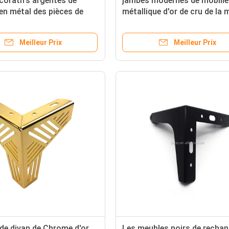
coratifs argentés de
jambes modernes de mobilie
en métal des pièces de
métallique d'or de cru de la 
 de matériel de meubles
du siècle de pièces de meubl
22mm
Meilleur Prix
Meilleur Prix
de divan de Chrome d'or
Les meubles noirs de recha