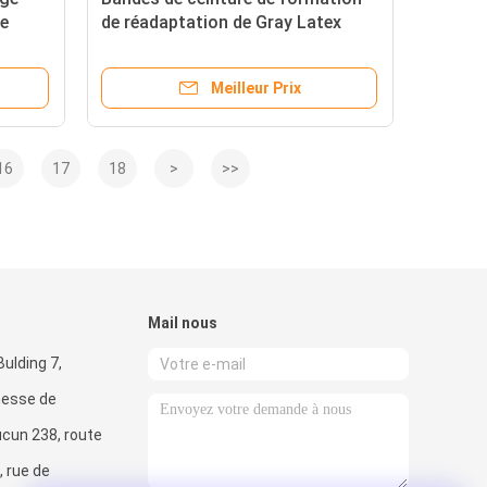
de
de réadaptation de Gray Latex
ces
Yoga Stretching Strap
Meilleur Prix
16
17
18
>
>>
Mail nous
ulding 7,
hesse de
cun 238, route
, rue de