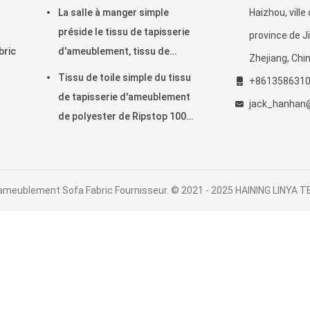
maison de textile
La salle à manger simple
Haizhou, ville
préside le tissu de tapisserie
province de Ji
bric
d'ameublement, tissu de
Zhejiang, Chin
tapisserie d'ameublement des
Tissu de toile simple du tissu
+861358631
véhicules à moteur d'OEM
de tapisserie d'ameublement
jack_hanhan
de polyester de Ripstop 100
330gsm
'ameublement Sofa Fabric Fournisseur. © 2021 - 2025 HAINING LINYA TEX