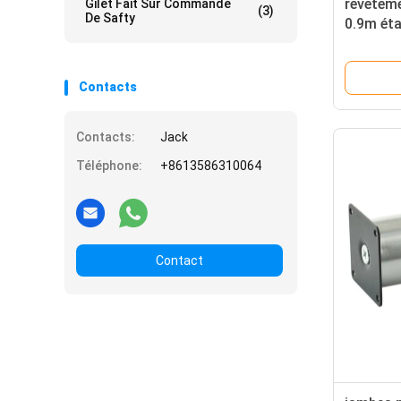
revêteme
Gilet Fait Sur Commande
(3)
De Safty
0.9m éta
couche 
Contacts
Contacts:
Jack
Téléphone:
+8613586310064
Contact