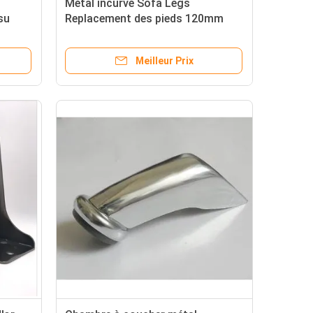
Métal incurvé Sofa Legs
su
Replacement des pieds 120mm
Chrome de jambe de meubles
Meilleur Prix