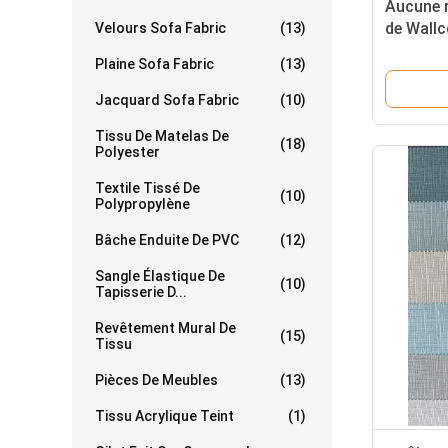
Aucune 
de Wallc
Velours Sofa Fabric
(13)
par tiss
Plaine Sofa Fabric
(13)
Jacquard Sofa Fabric
(10)
Tissu De Matelas De
(18)
Polyester
Textile Tissé De
(10)
Polypropylène
Bâche Enduite De PVC
(12)
Sangle Élastique De
(10)
Tapisserie D...
Revêtement Mural De
(15)
Tissu
Pièces De Meubles
(13)
Tissu Acrylique Teint
(1)