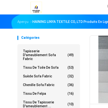
Aperçu
HAINING LINYA TEXTILE CO,.LTD Produits En Lig
Catégories
Tapisserie
D'ameublement Sofa
(49)
Fabric
Tissu De Toile De Sofa
(53)
Suède Sofa Fabric
(32)
Chenille Sofa Fabric
(36)
Tissu De Felpa
(16)
Tissu De Tapisserie
(10)
D'ameublement ...