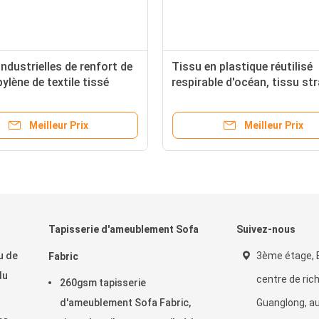
ndustrielles de renfort de
Tissu en plastique réutilisé
ylène de textile tissé
respirable d'océan, tissu str
lture tubulaire de
simple de polypropylène
re
Meilleur Prix
Meilleur Prix
Tapisserie d'ameublement Sofa
Suivez-nous
u de
3ème étage, B
Fabric
du
centre de ric
260gsm tapisserie
d'ameublement Sofa Fabric,
Guanglong, au