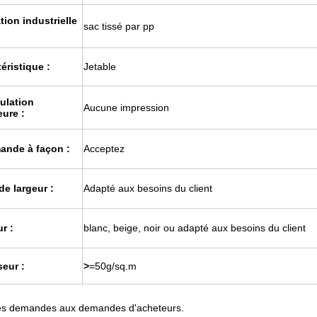
ation industrielle
sac tissé par pp
éristique :
Jetable
ulation
Aucune impression
eure :
nde à façon :
Acceptez
 de largeur :
Adapté aux besoins du client
r :
blanc, beige, noir ou adapté aux besoins du client
eur :
>
=50g/sq.m
es demandes aux demandes d'acheteurs.