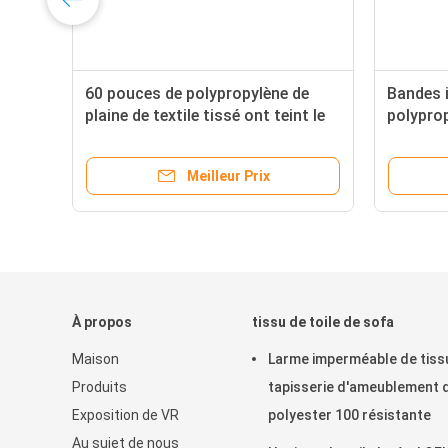
ne
60 pouces de polypropylène de
Bandes i
plaine de textile tissé ont teint le
polyprop
petit pain pour le sac de blé
d'agricu
nourritu
Meilleur Prix
À propos
tissu de toile de sofa
Maison
Larme imperméable de tiss
Produits
tapisserie d'ameublement 
Exposition de VR
polyester 100 résistante
Au sujet de nous