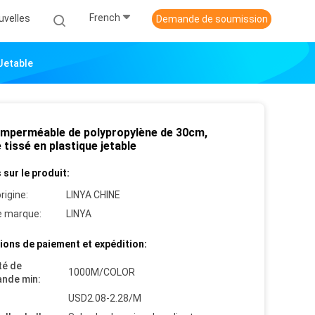
French
uvelles
Demande de soumission
Jetable
 imperméable de polypropylène de 30cm,
e tissé en plastique jetable
 sur le produit:
rigine:
LINYA CHINE
 marque:
LINYA
ions de paiement et expédition:
té de
1000M/COLOR
nde min:
USD2.08-2.28/M