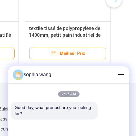
textile tissé de polypropylène de
atifié
1400mm, petit pain industriel de
textile tissé de pp
Meilleur Prix
sophia wang
2:17 AM
Mail nous
Good day, what product are you looking 
ulding 7,
for?
hesse de
cun 238, route