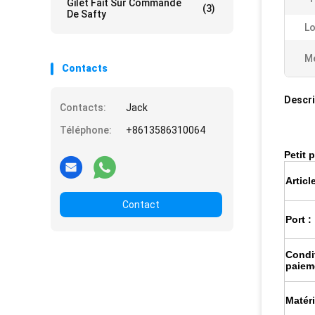
Gilet Fait Sur Commande
(3)
De Safty
Lo
Me
Contacts
Descri
Contacts:
Jack
Téléphone:
+8613586310064
Petit 
Article
Contact
Port :
Condi
paiem
Matéri