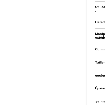
Utilis
:
Caract
Manip
extéri
Comma
Taille
couleu
Épaiss
D'autr