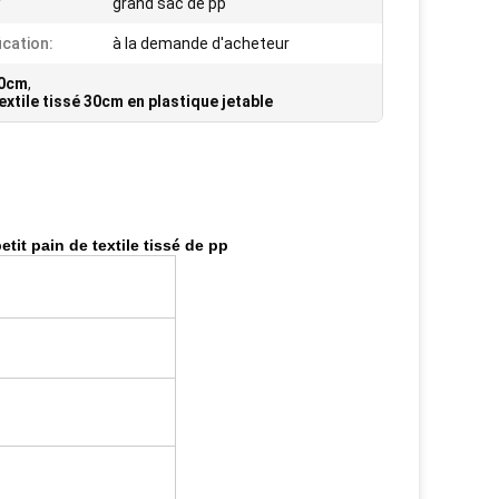
grand sac de pp
ication:
à la demande d'acheteur
30cm
,
extile tissé 30cm en plastique jetable
tit pain de textile tissé de pp