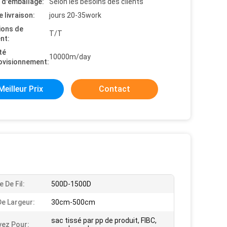
s d'emballage:
Selon les besoins des clients
e livraison:
jours 20-35work
ions de
T/T
nt:
té
10000m/day
ovisionnement:
Meilleur Prix
Contact
 De Fil:
500D-1500D
De Largeur:
30cm-500cm
sac tissé par pp de produit, FIBC,
ez Pour: