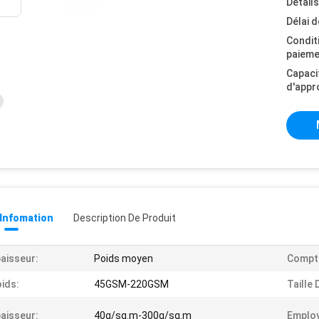
Détail
Délai d
Condit
paieme
Capaci
d'appr
 Infomation
Description De Produit
aisseur:
Poids moyen
Compte
ids:
45GSM-220GSM
Taille 
aisseur:
40g/sq.m-300g/sq.m
Employ