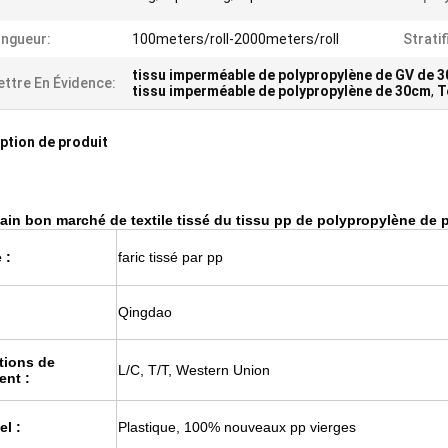
ngueur:
100meters/roll-2000meters/roll
Stratif
tissu imperméable de polypropylène de GV de 
ttre En Évidence:
tissu imperméable de polypropylène de 30cm
,
T
ption de produit
pain bon marché de textile tissé du tissu pp de polypropylène de pe
 :
faric tissé par pp
Qingdao
tions de
L/C, T/T, Western Union
ent :
el :
Plastique, 100% nouveaux pp vierges