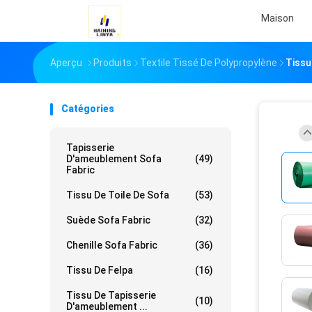
Maison
Aperçu
Produits
Textile Tissé De Polypropylène
Tissu
Catégories
Tapisserie
D'ameublement Sofa
(49)
Fabric
Tissu De Toile De Sofa
(53)
Suède Sofa Fabric
(32)
Chenille Sofa Fabric
(36)
Tissu De Felpa
(16)
Tissu De Tapisserie
(10)
D'ameublement ...