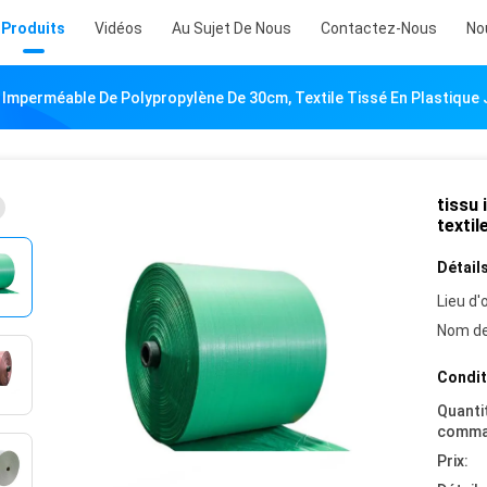
Produits
Vidéos
Au Sujet De Nous
Contactez-Nous
No
 Imperméable De Polypropylène De 30cm, Textile Tissé En Plastique 
tissu
textil
Détails
Lieu d'o
Nom de
Condit
Quanti
comma
Prix: