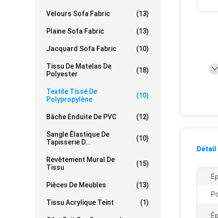
Velours Sofa Fabric
(13)
Plaine Sofa Fabric
(13)
Jacquard Sofa Fabric
(10)
Tissu De Matelas De
(18)
Polyester
Textile Tissé De
(10)
Polypropylène
Bâche Enduite De PVC
(12)
Sangle Élastique De
(10)
Tapisserie D...
Détail
Revêtement Mural De
(15)
Tissu
Ép
Pièces De Meubles
(13)
Po
Tissu Acrylique Teint
(1)
Ép