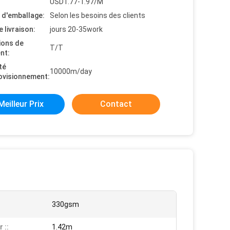
USD1.77-1.97/M
s d'emballage:
Selon les besoins des clients
e livraison:
jours 20-35work
ions de
T/T
nt:
té
10000m/day
ovisionnement:
Meilleur Prix
Contact
330gsm
 ::
1.42m