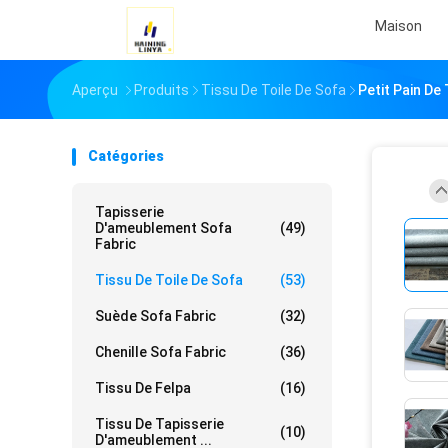
Maison
Aperçu
Produits
Tissu De Toile De Sofa
Petit Pain De
Catégories
Tapisserie
D'ameublement Sofa
(49)
Fabric
Tissu De Toile De Sofa
(53)
Suède Sofa Fabric
(32)
Chenille Sofa Fabric
(36)
Tissu De Felpa
(16)
Tissu De Tapisserie
(10)
D'ameublement ...