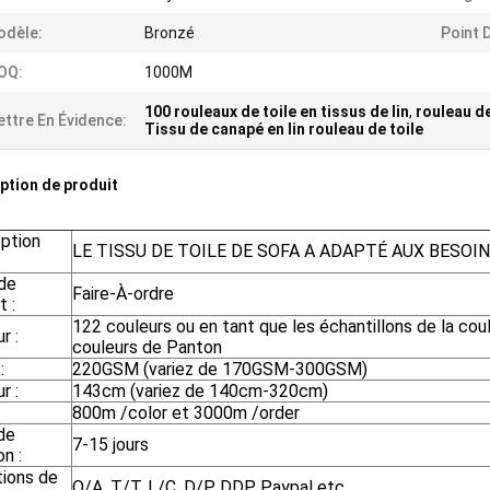
odèle:
Bronzé
Point D
OQ:
1000M
100 rouleaux de toile en tissus de lin
,
rouleau de
ttre En Évidence:
Tissu de canapé en lin rouleau de toile
ption de produit
ption
LE TISSU DE TOILE DE SOFA A ADAPTÉ AUX BESOI
de
Faire-À-ordre
t :
122 couleurs ou en tant que les échantillons de la cou
r :
couleurs de Panton
:
220GSM (variez de 170GSM-300GSM)
r :
143cm (variez de 140cm-320cm)
800m /color et 3000m /order
de
7-15 jours
on :
tions de
O/A, T/T, L/C, D/P, DDP, Paypal etc.