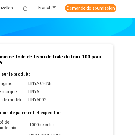
French
uvelles
Demande de soumission
pain de toile de tissu de toile du faux 100 pour
a
 sur le produit:
rigine:
LINYA CHINE
 marque:
LINYA
 de modèle:
LINYA002
ions de paiement et expédition:
té de
1000m/color
nde min: