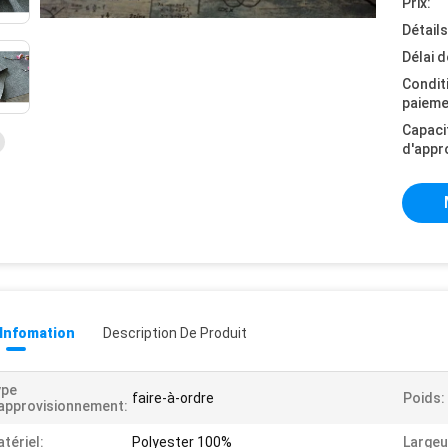
Prix:
Détail
Délai d
Condit
paieme
Capaci
d'appr
 Infomation
Description De Produit
ype
faire-à-ordre
Poids:
approvisionnement:
tériel:
Polyester 100%
Largeur