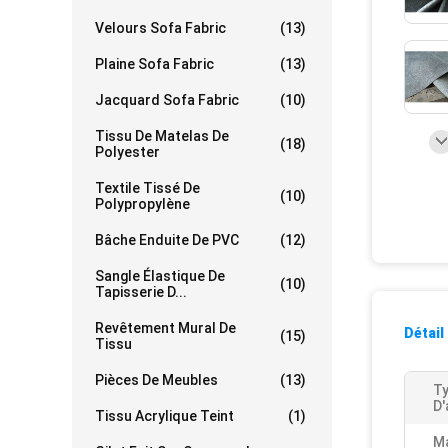
Velours Sofa Fabric
(13)
Plaine Sofa Fabric
(13)
Jacquard Sofa Fabric
(10)
Tissu De Matelas De
(18)
Polyester
Textile Tissé De
(10)
Polypropylène
Bâche Enduite De PVC
(12)
Sangle Élastique De
(10)
Tapisserie D...
Revêtement Mural De
Détail
(15)
Tissu
Pièces De Meubles
(13)
T
D'
Tissu Acrylique Teint
(1)
Ma