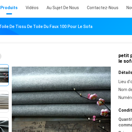
Produits
Vidéos
Au Sujet De Nous
Contactez-Nous
No
 Toile De Tissu De Toile Du Faux 100 Pour Le Sofa
petit 
le sof
Détails
Lieu d'o
Nom de
Numéro
Condit
Quanti
comma