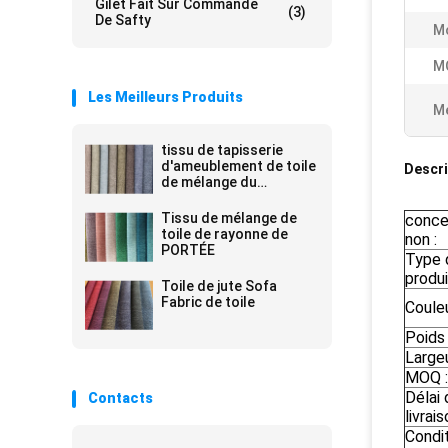
Gilet Fait Sur Commande
(3)
De Safty
M
M
Les Meilleurs Produits
Me
tissu de tapisserie
d'ameublement de toile
Descri
de mélange du
polyester 200gsm
Tissu de mélange de
conce
toile de rayonne de
non :
PORTÉE
Type 
produi
Toile de jute Sofa
Fabric de toile
Couleu
Poids 
Largeu
MOQ :
Délai 
Contacts
livrais
Condi